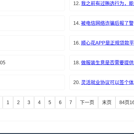
12.
我之前有过贿选行为，能
14.
被电信网络诈骗后报了警
16.
顺心花APP是正规贷款
-05
18.
做服装生意是否需要提供
20.
灵活就业协议可以签个体
1
2
3
4
5
6
7
下一页
末页
84页1