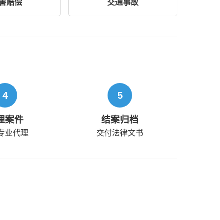
害赔偿
交通事故
4
5
理案件
结案归档
专业代理
交付法律文书