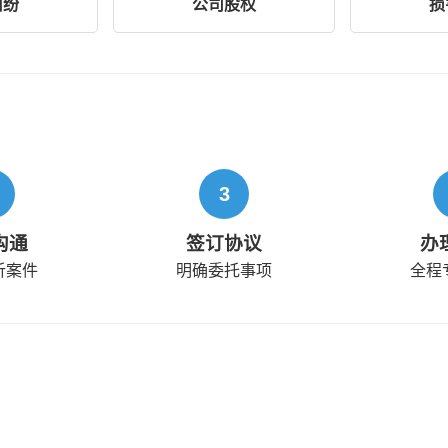
纠纷
公司股权
损
3
沟通
签订协议
办
析案件
明确委托事项
全程